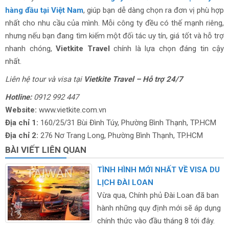
hàng đầu tại Việt Nam
, giúp bạn dễ dàng chọn ra đơn vị phù hợp
nhất cho nhu cầu của mình. Mỗi công ty đều có thế mạnh riêng,
nhưng nếu bạn đang tìm kiếm một đối tác uy tín, giá tốt và hỗ trợ
nhanh chóng,
Vietkite Travel
chính là lựa chọn đáng tin cậy
nhất.
Liên hệ tour và visa tại
Vietkite Travel – Hỗ trợ 24/7
Hotline:
0912 992 447
Website:
www.vietkite.com.vn
Địa chỉ 1:
160/25/31 Bùi Đình Túy, Phường Bình Thạnh, TP.HCM
Địa chỉ 2:
276 Nơ Trang Long, Phường Bình Thạnh, TP.HCM
BÀI VIẾT LIÊN QUAN
TÌNH HÌNH MỚI NHẤT VỀ VISA DU
LỊCH ĐÀI LOAN
Vừa qua, Chính phủ Đài Loan đã ban
hành những quy định mới sẽ áp dụng
chính thức vào đầu tháng 8 tới đây.