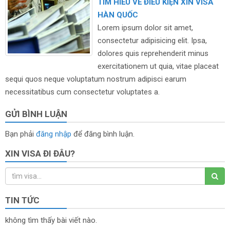
TIM HIỂU VỀ ĐIỀU KIỆN XIN VISA
HÀN QUỐC
Lorem ipsum dolor sit amet,
consectetur adipisicing elit. Ipsa,
dolores quis reprehenderit minus
exercitationem ut quia, vitae placeat
sequi quos neque voluptatum nostrum adipisci earum
necessitatibus cum consectetur voluptates a.
GỬI BÌNH LUẬN
Bạn phải
đăng nhập
để đăng bình luận.
XIN VISA ĐI ĐÂU?
TIN TỨC
không tìm thấy bài viết nào.